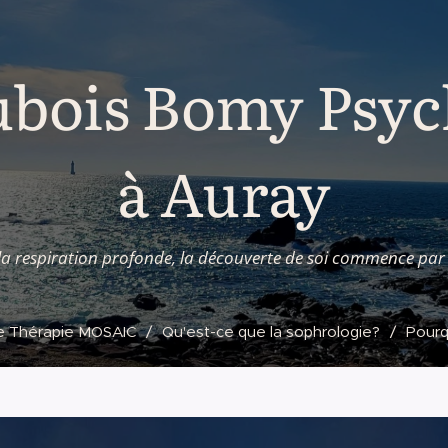
bois Bomy Psyc
à Auray
la respiration profonde, la découverte de soi commence par 
e Thérapie MOSAIC
Qu'est-ce que la sophrologie?
Pourq